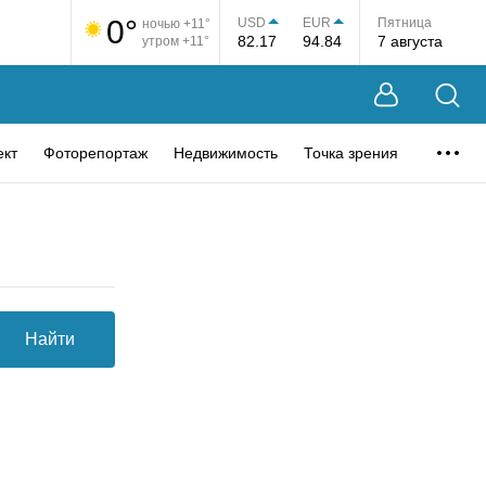
0°
USD
EUR
Пятница
ночью +11°
82.17
94.84
7 августа
утром +11°
ект
Фоторепортаж
Недвижимость
Точка зрения
Найти