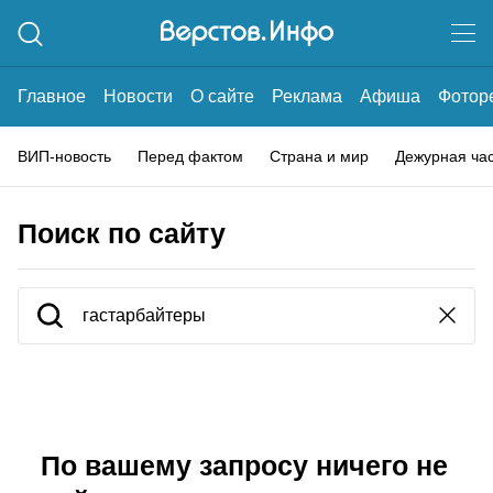
Главное
Новости
О сайте
Реклама
Афиша
Фотор
ВИП-новость
Перед фактом
Страна и мир
Дежурная ча
Поиск по сайту
По вашему запросу ничего не