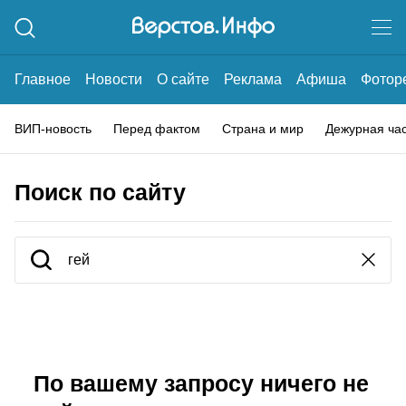
Главное
Новости
О сайте
Реклама
Афиша
Фотор
ВИП-новость
Перед фактом
Страна и мир
Дежурная ча
Поиск по сайту
По вашему запросу ничего не