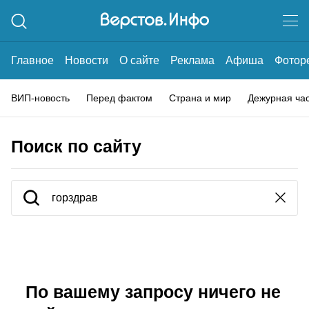
Главное
Новости
О сайте
Реклама
Афиша
Фотор
ВИП-новость
Перед фактом
Страна и мир
Дежурная ча
Поиск по сайту
По вашему запросу ничего не