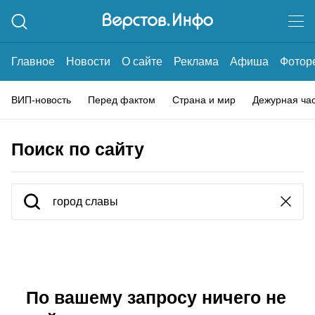
Главное
Новости
О сайте
Реклама
Афиша
Фотор
ВИП-новость
Перед фактом
Страна и мир
Дежурная ча
Поиск по сайту
По вашему запросу ничего не