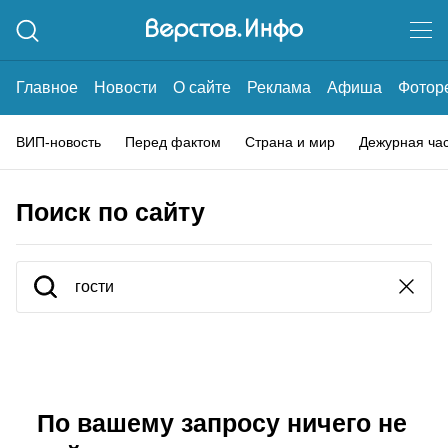
Главное
Новости
О сайте
Реклама
Афиша
Фотор
ВИП-новость
Перед фактом
Страна и мир
Дежурная ча
Поиск по сайту
По вашему запросу ничего не