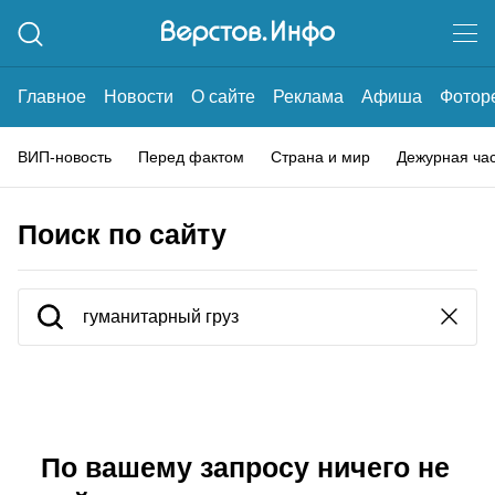
Главное
Новости
О сайте
Реклама
Афиша
Фотор
ВИП-новость
Перед фактом
Страна и мир
Дежурная ча
Поиск по сайту
По вашему запросу ничего не