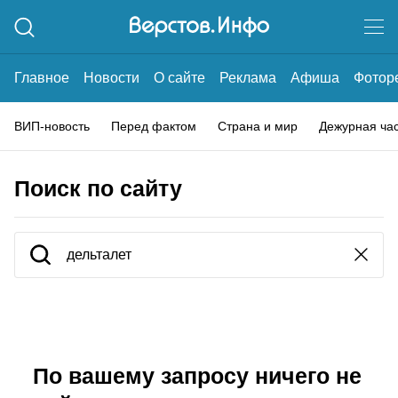
Главное
Новости
О сайте
Реклама
Афиша
Фотор
ВИП-новость
Перед фактом
Страна и мир
Дежурная ча
Поиск по сайту
По вашему запросу ничего не