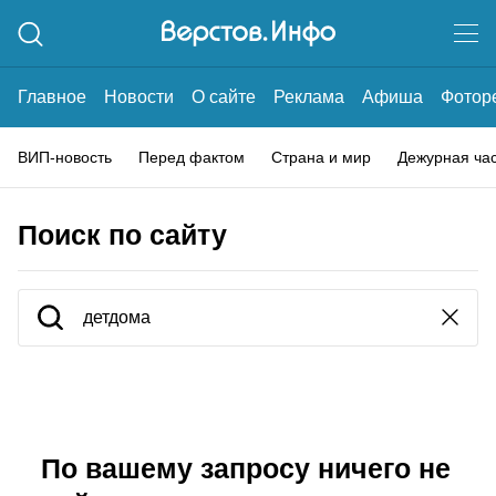
Главное
Новости
О сайте
Реклама
Афиша
Фотор
ВИП-новость
Перед фактом
Страна и мир
Дежурная ча
Поиск по сайту
По вашему запросу ничего не