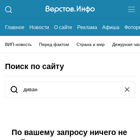
Главное
Новости
О сайте
Реклама
Афиша
Фотор
ВИП-новость
Перед фактом
Страна и мир
Дежурная ча
Поиск по сайту
По вашему запросу ничего не