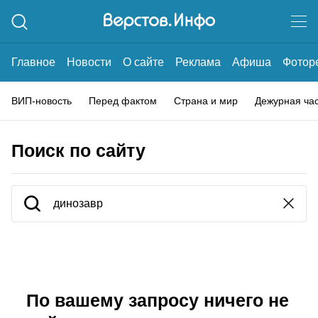
Главное
Новости
О сайте
Реклама
Афиша
Фотор
ВИП-новость
Перед фактом
Страна и мир
Дежурная ча
Поиск по сайту
По вашему запросу ничего не