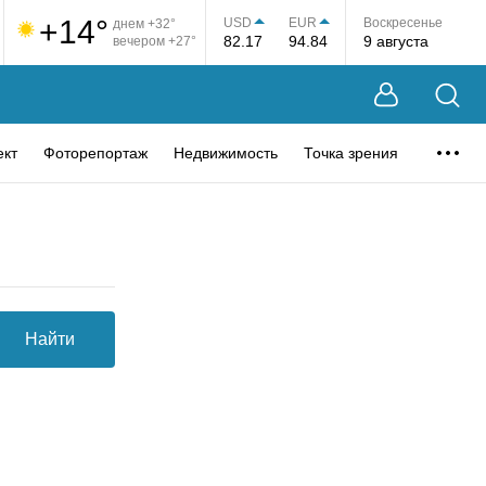
+14°
USD
EUR
Воскресенье
днем +32°
82.17
94.84
9 августа
вечером +27°
ект
Фоторепортаж
Недвижимость
Точка зрения
Найти