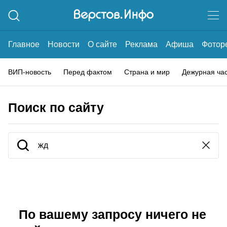
Главное
Новости
О сайте
Реклама
Афиша
Фотор
ВИП-новость
Перед фактом
Страна и мир
Дежурная ча
Поиск по сайту
По вашему запросу ничего не