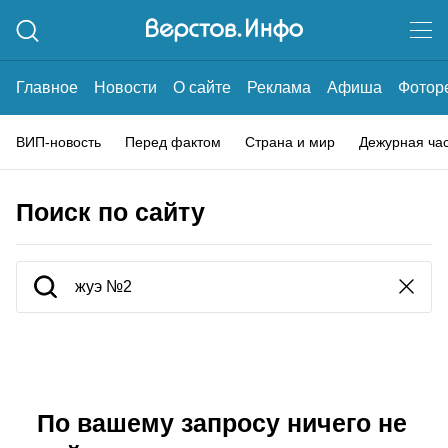
Главное
Новости
О сайте
Реклама
Афиша
Фотор
ВИП-новость
Перед фактом
Страна и мир
Дежурная ча
Поиск по сайту
По вашему запросу ничего не