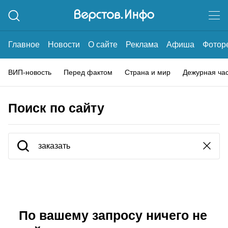
Главное
Новости
О сайте
Реклама
Афиша
Фотор
ВИП-новость
Перед фактом
Страна и мир
Дежурная ча
Поиск по сайту
По вашему запросу ничего не