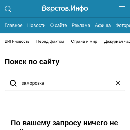
Главное
Новости
О сайте
Реклама
Афиша
Фотор
ВИП-новость
Перед фактом
Страна и мир
Дежурная ча
Поиск по сайту
По вашему запросу ничего не