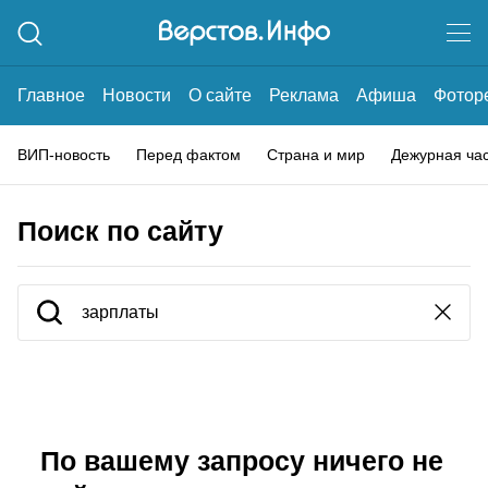
Главное
Новости
О сайте
Реклама
Афиша
Фотор
ВИП-новость
Перед фактом
Страна и мир
Дежурная ча
Поиск по сайту
По вашему запросу ничего не