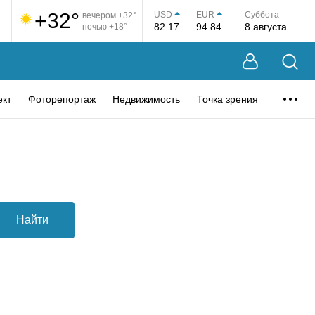
+32°
USD
EUR
Суббота
вечером +32°
82.17
94.84
8 августа
ночью +18°
ект
Фоторепортаж
Недвижимость
Точка зрения
Найти