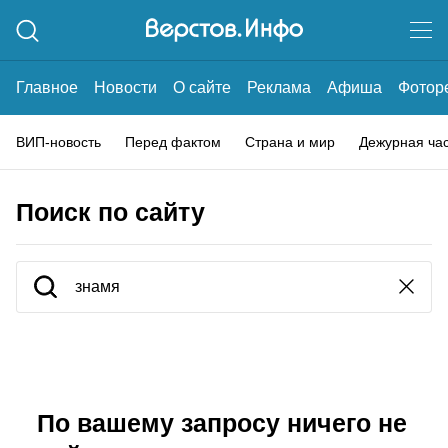
Главное
Новости
О сайте
Реклама
Афиша
Фотор
ВИП-новость
Перед фактом
Страна и мир
Дежурная ча
Поиск по сайту
По вашему запросу ничего не