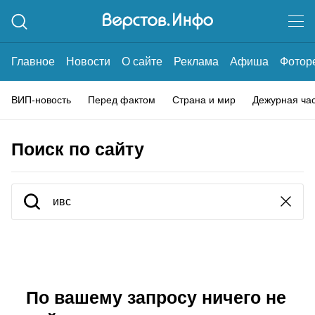
Главное
Новости
О сайте
Реклама
Афиша
Фотор
ВИП-новость
Перед фактом
Страна и мир
Дежурная ча
Поиск по сайту
По вашему запросу ничего не