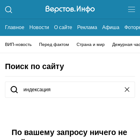
Главное
Новости
О сайте
Реклама
Афиша
Фотор
ВИП-новость
Перед фактом
Страна и мир
Дежурная ча
Поиск по сайту
По вашему запросу ничего не