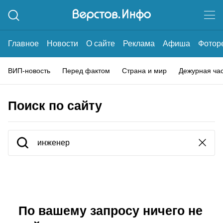
Главное
Новости
О сайте
Реклама
Афиша
Фотор
ВИП-новость
Перед фактом
Страна и мир
Дежурная ча
Поиск по сайту
По вашему запросу ничего не