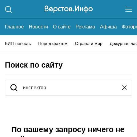
Главное
Новости
О сайте
Реклама
Афиша
Фотор
ВИП-новость
Перед фактом
Страна и мир
Дежурная ча
Поиск по сайту
По вашему запросу ничего не