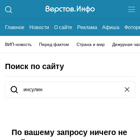
Главное
Новости
О сайте
Реклама
Афиша
Фотор
ВИП-новость
Перед фактом
Страна и мир
Дежурная ча
Поиск по сайту
По вашему запросу ничего не