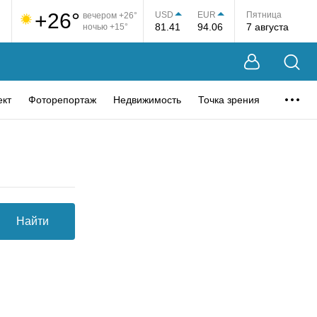
+26°
USD
EUR
Пятница
вечером +26°
81.41
94.06
7 августа
ночью +15°
ект
Фоторепортаж
Недвижимость
Точка зрения
Найти