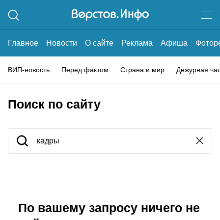
Главное
Новости
О сайте
Реклама
Афиша
Фотор
ВИП-новость
Перед фактом
Страна и мир
Дежурная ча
Поиск по сайту
По вашему запросу ничего не