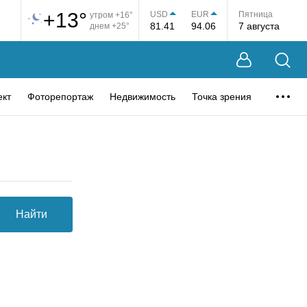
+13°
USD
EUR
Пятница
утром +16°
81.41
94.06
7 августа
днем +25°
ект
Фоторепортаж
Недвижимость
Точка зрения
Найти