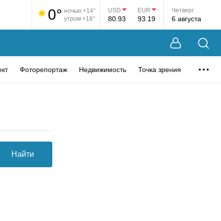
0°
USD
EUR
Четверг
ночью +14°
80.93
93.19
6 августа
утром +18°
ект
Фоторепортаж
Недвижимость
Точка зрения
Найти