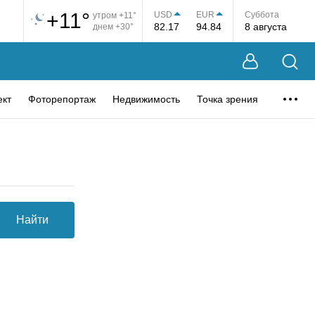
+11°
USD
EUR
Суббота
утром +11°
82.17
94.84
8 августа
днем +30°
ект
Фоторепортаж
Недвижимость
Точка зрения
Найти