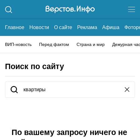
Главное
Новости
О сайте
Реклама
Афиша
Фотор
ВИП-новость
Перед фактом
Страна и мир
Дежурная ча
Поиск по сайту
По вашему запросу ничего не