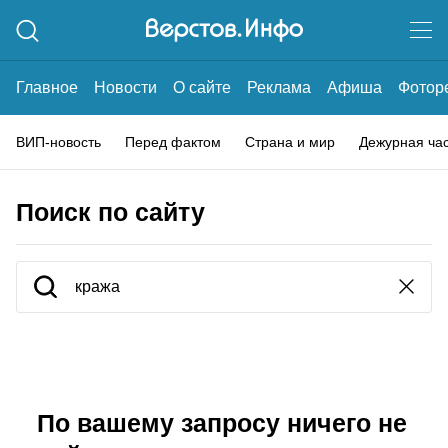
Главное
Новости
О сайте
Реклама
Афиша
Фотор
ВИП-новость
Перед фактом
Страна и мир
Дежурная ча
Поиск по сайту
По вашему запросу ничего не