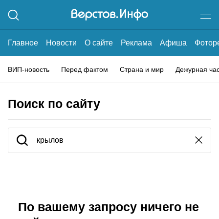
Главное
Новости
О сайте
Реклама
Афиша
Фотор
ВИП-новость
Перед фактом
Страна и мир
Дежурная ча
Поиск по сайту
По вашему запросу ничего не