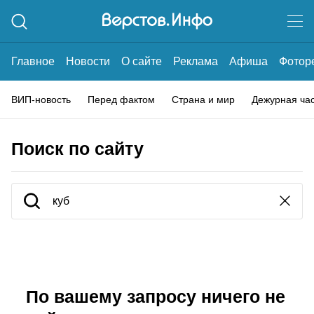
Главное
Новости
О сайте
Реклама
Афиша
Фотор
ВИП-новость
Перед фактом
Страна и мир
Дежурная ча
Поиск по сайту
По вашему запросу ничего не