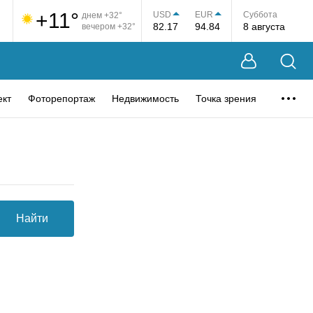
+11°
USD
EUR
Суббота
днем +32°
82.17
94.84
8 августа
вечером +32°
ект
Фоторепортаж
Недвижимость
Точка зрения
Найти