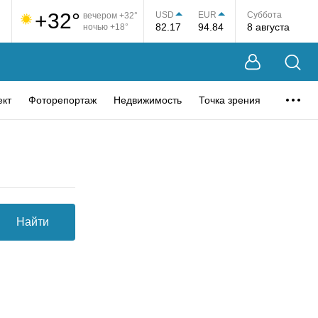
+32°
USD
EUR
Суббота
вечером +32°
82.17
94.84
8 августа
ночью +18°
ект
Фоторепортаж
Недвижимость
Точка зрения
Найти