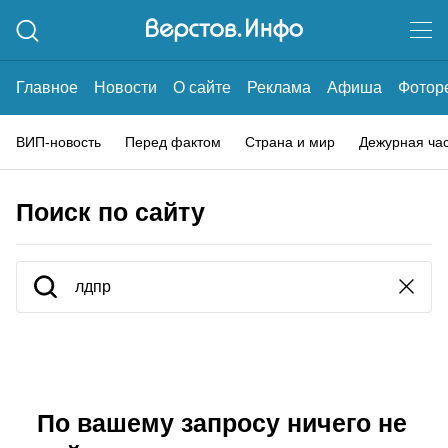
Главное
Новости
О сайте
Реклама
Афиша
Фотор
ВИП-новость
Перед фактом
Страна и мир
Дежурная ча
Поиск по сайту
По вашему запросу ничего не