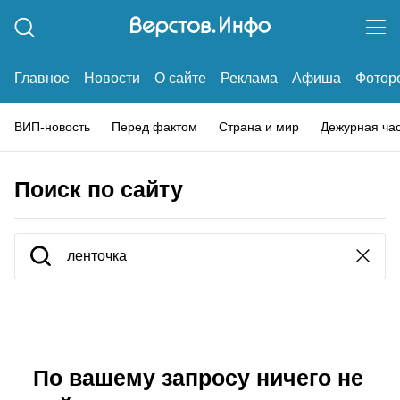
Главное
Новости
О сайте
Реклама
Афиша
Фотор
ВИП-новость
Перед фактом
Страна и мир
Дежурная ча
Поиск по сайту
По вашему запросу ничего не