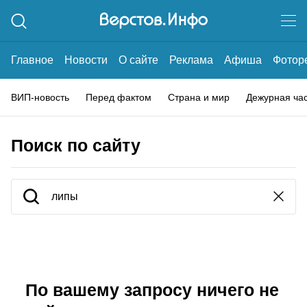
Главное
Новости
О сайте
Реклама
Афиша
Фотор
ВИП-новость
Перед фактом
Страна и мир
Дежурная ча
Поиск по сайту
По вашему запросу ничего не