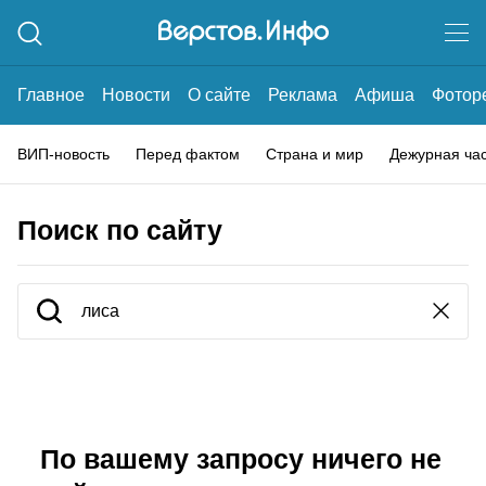
Главное
Новости
О сайте
Реклама
Афиша
Фотор
ВИП-новость
Перед фактом
Страна и мир
Дежурная ча
Поиск по сайту
По вашему запросу ничего не