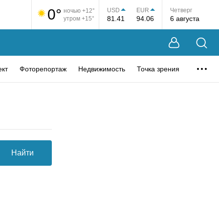
0°
USD
EUR
Четверг
ночью +12°
81.41
94.06
6 августа
утром +15°
ект
Фоторепортаж
Недвижимость
Точка зрения
Найти