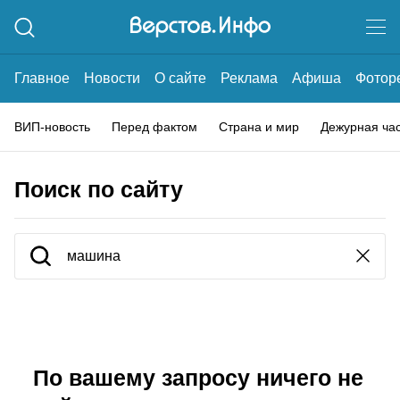
Главное
Новости
О сайте
Реклама
Афиша
Фотор
ВИП-новость
Перед фактом
Страна и мир
Дежурная ча
Поиск по сайту
По вашему запросу ничего не