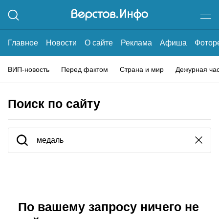
Главное
Новости
О сайте
Реклама
Афиша
Фотор
ВИП-новость
Перед фактом
Страна и мир
Дежурная ча
Поиск по сайту
По вашему запросу ничего не