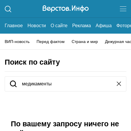
Главное
Новости
О сайте
Реклама
Афиша
Фотор
ВИП-новость
Перед фактом
Страна и мир
Дежурная ча
Поиск по сайту
По вашему запросу ничего не