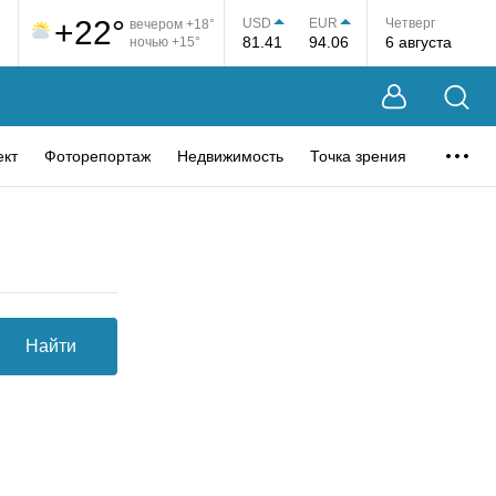
+22°
USD
EUR
Четверг
вечером +18°
81.41
94.06
6 августа
ночью +15°
ект
Фоторепортаж
Недвижимость
Точка зрения
Найти