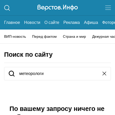
Главное
Новости
О сайте
Реклама
Афиша
Фотор
ВИП-новость
Перед фактом
Страна и мир
Дежурная ча
Поиск по сайту
По вашему запросу ничего не