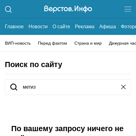
Главное
Новости
О сайте
Реклама
Афиша
Фотор
ВИП-новость
Перед фактом
Страна и мир
Дежурная ча
Поиск по сайту
По вашему запросу ничего не