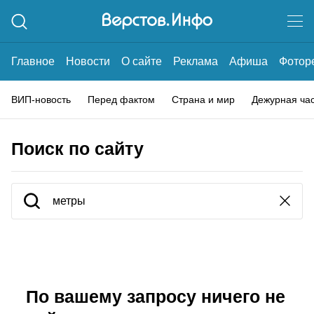
Главное
Новости
О сайте
Реклама
Афиша
Фотор
ВИП-новость
Перед фактом
Страна и мир
Дежурная ча
Поиск по сайту
По вашему запросу ничего не