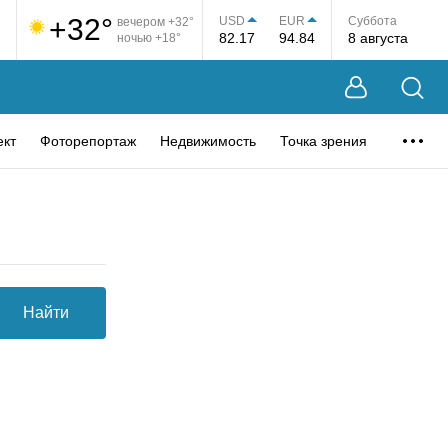
+32°
USD
EUR
Суббота
вечером +32°
82.17
94.84
8 августа
ночью +18°
ект
Фоторепортаж
Недвижимость
Точка зрения
Найти