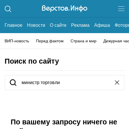
Главное
Новости
О сайте
Реклама
Афиша
Фотор
ВИП-новость
Перед фактом
Страна и мир
Дежурная ча
Поиск по сайту
По вашему запросу ничего не