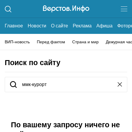
Главное
Новости
О сайте
Реклама
Афиша
Фотор
ВИП-новость
Перед фактом
Страна и мир
Дежурная ча
Поиск по сайту
По вашему запросу ничего не